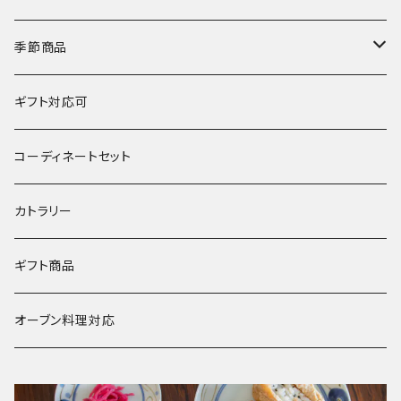
湯呑･カップ
霞仙（KASEN）
陶玉
季節商品
鍋
春窯
夏
ギフト対応可
水うちわ
その他
冬
コーディネートセット
浮き玉
カトラリー
ギフト商品
オーブン料理対応