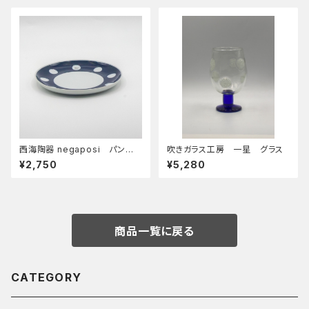
西海陶器 negaposi パン皿
吹きガラス工房 一星 グラス
nega
¥2,750
¥5,280
商品一覧に戻る
CATEGORY