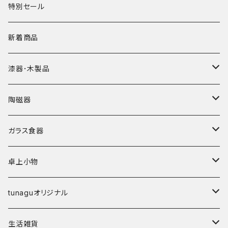
特別セール
新着商品
漆器･木製品
皿
陶磁器
椀
皿･プレート
ガラス食器
弁当箱
鉢･ボウル
カップ
卓上小物
その他
碗
鉢
箸
tunaguオリジナル
鉢
丼
箸置き
マングローブ
生活雑貨