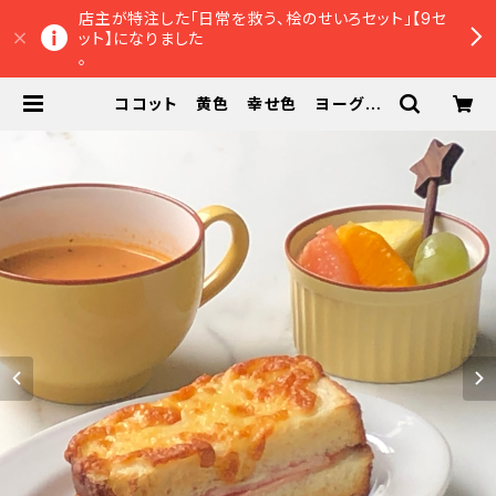
店主が特注した「日常を救う、桧のせいろセット」【9セ
ット】になりました
。
ココット 黄色 幸せ色 ヨーグル
ト フルーツ たまご サラダ 新生
活 一人暮らし 朝食 | tunaguオ
ンラインショップ