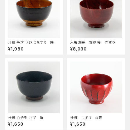
汁椀 千才 さび うちすり 曙
木曽漆器 筒椀 桜 赤すり
¥1,980
¥8,030
汁椀 百合型 さび 曙
汁椀 しぼり 根来
¥1,650
¥1,650