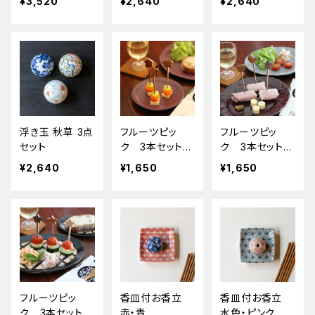
¥3,520
¥2,640
¥2,640
浮き玉 秋草 3点
フルーツピッ
フルーツピッ
セット
ク 3本セット
ク 3本セット
（花･家･蝶）
（ハート･星･月）
¥2,640
¥1,650
¥1,650
フルーツピッ
香皿付お香立
香皿付お香立
ク 3本セット
赤・青
水色・ピンク