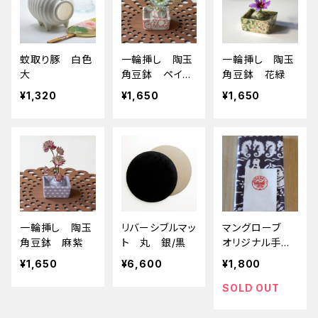
蚊取り豚 白色
一輪挿し 陶玉
一輪挿し 陶玉
大
角豆鉢 ペイズ
角豆鉢 花緑
リー
¥1,320
¥1,650
¥1,650
一輪挿し 陶玉
リバーシブルマッ
マングローブ
角豆鉢 麻紫
ト 丸 銀/黒
オリジナル手ぬ
ぐい 干支 辰
¥1,650
¥6,600
¥1,800
SOLD OUT