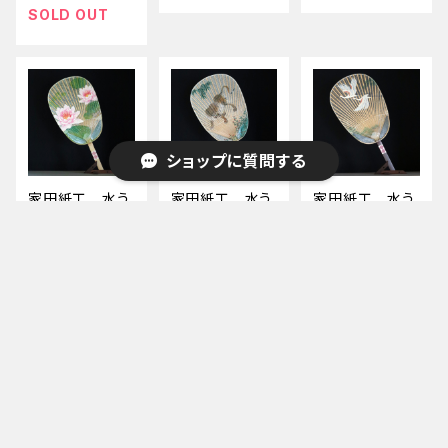
SOLD OUT
ショップに質問する
家田紙工 水う
家田紙工 水う
家田紙工 水う
ちわ 睡蓮（台
ちわ 竹虎（台
ちわ 飛鶴 （台
座･箱付）
座･箱付）
座付き）
¥9,900
¥9,900
¥9,900
キーワードから探す
家田紙工 水う
お手軽湯たんぽ
カテゴリから探す