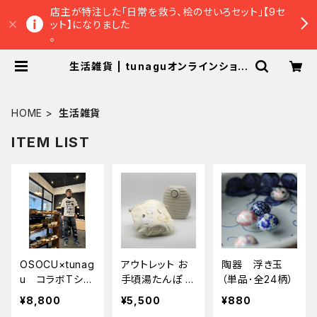
店主が特注した「日常を救う、桧のせいろセット」【9セ
ット】になりました
。
生活雑貨 | tunaguオンラインショッ
プ
HOME
生活雑貨
ITEM LIST
OSOCU×tunag
アウトレット お
陶器 浮き玉
u コラボTシャ
手頃湯たんぽ 三
（単品･全24柄）
ツ
匹の猫
¥8,800
¥5,500
¥880