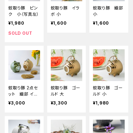
蚊取り豚 ピン
蚊取り豚 イラ
蚊取り豚 織部
ク 小（写真左）
ボ 小
小
¥1,980
¥1,600
¥1,600
SOLD OUT
蚊取り豚 2点セ
蚊取り豚 ゴー
蚊取り豚 ゴー
ット 織部 イラ
ルド 大
ルド 小
ボ
¥3,000
¥3,300
¥1,980