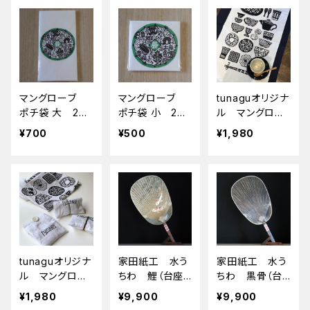
マングローブ
マングローブ
tunaguオリジナ
ポチ袋 大 2枚
ポチ袋 小 2枚
ル マングロー
入
入
ブ 手ぬぐい
¥700
¥500
¥1,980
tunaguオリジナ
家田紙工 水う
家田紙工 水う
ル マングロー
ちわ 鯉（台座･
ちわ 黒骨（台
ブ 手ぬぐいエ
箱付）
座･箱付）
¥1,980
¥9,900
¥9,900
コバッグ