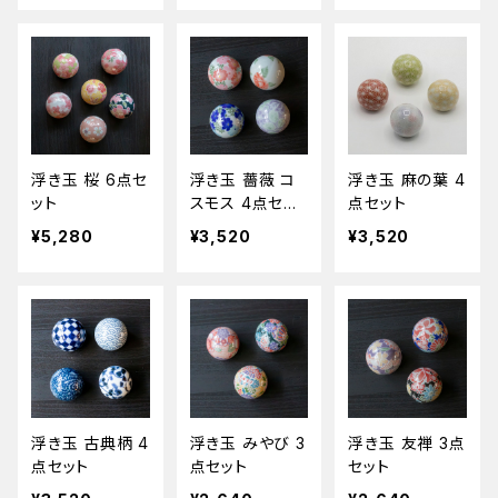
浮き玉 桜 6点セ
浮き玉 薔薇 コ
浮き玉 麻の葉 4
ット
スモス 4点セッ
点セット
ト
¥5,280
¥3,520
¥3,520
浮き玉 古典柄 4
浮き玉 みやび 3
浮き玉 友禅 3点
点セット
点セット
セット