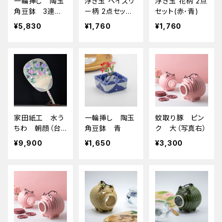
一輪挿し 陶玉
浮き玉 ペイズリ
浮き玉 花柄 2点
角豆鉢 3連セ
ー柄 2点セット
セット(赤･青)
ット（トレー付）
(赤･青)
¥5,830
¥1,760
¥1,760
家田紙工 水う
一輪挿し 陶玉
蚊取り豚 ピン
ちわ 朝顔（台
角豆鉢 青
ク 大（写真右）
座･箱付）
¥9,900
¥1,650
¥3,300