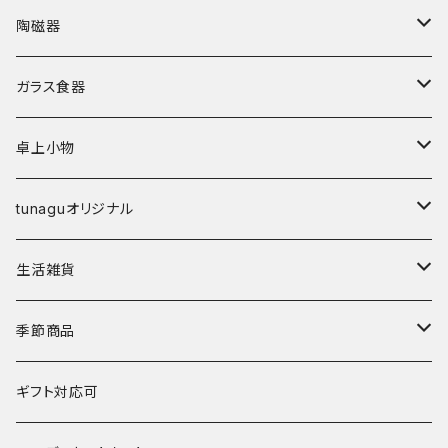
皿
陶磁器
椀
皿･プレート
ガラス食器
弁当箱
鉢･ボウル
カップ
卓上小物
その他
碗
鉢
箸
tunaguオリジナル
鉢
丼
箸置き
マングローブ
生活雑貨
湯呑･カップ
霞仙（KASEN）
陶玉
季節商品
鍋
春窯
夏
ギフト対応可