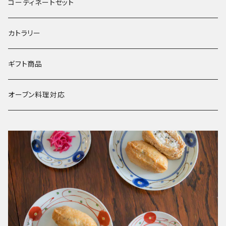
水うちわ
その他
冬
コーディネートセット
浮き玉
カトラリー
ギフト商品
オーブン料理対応