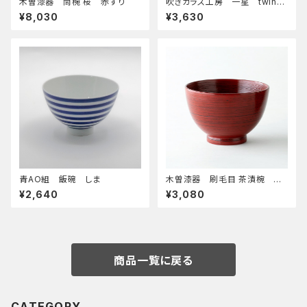
木曽漆器 筒椀 桜 赤すり
吹きガラス工房 一星 twinkl
e小グラス
¥8,030
¥3,630
青AO組 飯碗 しま
木曽漆器 刷毛目 茶漬椀 根
来
¥2,640
¥3,080
商品一覧に戻る
CATEGORY