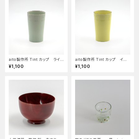
aito製作所 Tint カップ ライト
aito製作所 Tint カップ イエ
ブルー
ロー
¥1,100
¥1,100