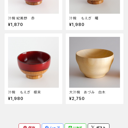
汁椀 紀美野 赤
汁椀 もえぎ 曙
¥1,870
¥1,980
汁椀 もえぎ 根来
大汁椀 あづみ 白木
¥1,980
¥2,750
保存
シェア
LINE
ポスト