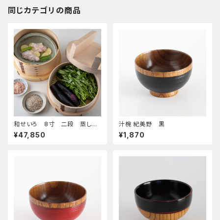
同じカテゴリの商品
和せいろ 8寸 二段 蒸し器
汁椀 紀美野 黒
セット
¥47,850
¥1,870