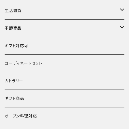
鉢
丼
箸置き
マングローブ
生活雑貨
湯呑･カップ
霞仙（KASEN）
陶玉
季節商品
鍋
春窯
夏
ギフト対応可
水うちわ
その他
冬
コーディネートセット
浮き玉
カトラリー
ギフト商品
オーブン料理対応