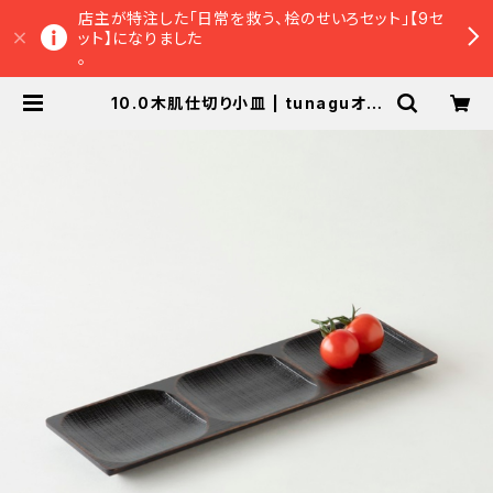
店主が特注した「日常を救う、桧のせいろセット」【9セ
ット】になりました
。
10.0木肌仕切り小皿 | tunaguオン
ラインショップ