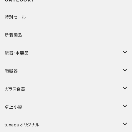
特別セール
新着商品
漆器･木製品
皿
陶磁器
椀
皿･プレート
ガラス食器
弁当箱
鉢･ボウル
カップ
卓上小物
その他
碗
鉢
箸
tunaguオリジナル