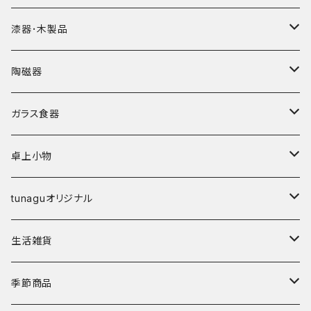
漆器･木製品
皿
陶磁器
椀
皿･プレート
ガラス食器
弁当箱
鉢･ボウル
カップ
卓上小物
その他
碗
鉢
箸
tunaguオリジナル
鉢
丼
箸置き
マングローブ
生活雑貨
湯呑･カップ
霞仙（KASEN）
陶玉
季節商品