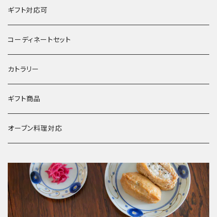
鍋
春窯
夏
ギフト対応可
水うちわ
その他
冬
コーディネートセット
浮き玉
カトラリー
ギフト商品
オーブン料理対応