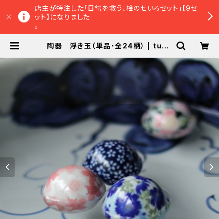
店主が特注した「日常を救う、桧のせいろセット」【9セ
ット】になりました
。
陶器 浮き玉（単品･全24柄） | tuna
guオンラインショップ