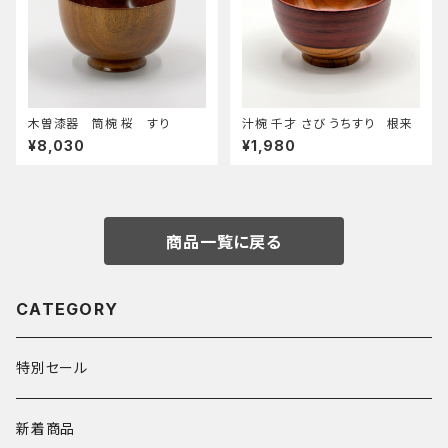
木曽漆器 筒椀 桜 すり
汁椀 千才 さび うちすり 根来
¥8,030
¥1,980
商品一覧に戻る
CATEGORY
特別セール
新着商品