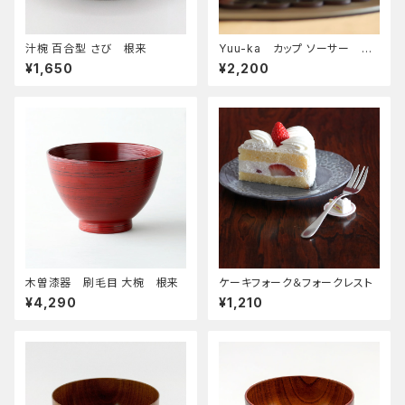
汁椀 百合型 さび 根来
Yuu-ka カップ ソーサー セ
ット
¥1,650
¥2,200
木曽漆器 刷毛目 大椀 根来
ケーキフォーク＆フォークレスト
¥4,290
¥1,210