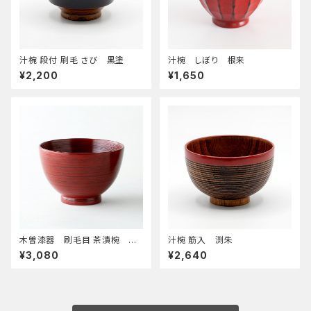
汁椀 段付 刷毛 さび 黒塗
汁椀 しぼり 根来
¥2,200
¥1,650
木曽漆器 刷毛目 茶漬椀 根
汁椀 筋入 渕朱
来
¥3,080
¥2,640