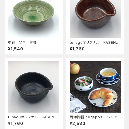
中鉢 ソギ 灰釉
tunaguオリジナル KASEN
まが玉 小鉢 鉄釉
¥1,540
¥1,760
tunaguオリジナル KASEN
西海陶器 negaposi シリアル
まが玉 小鉢 クロ
ボール nega
¥1,760
¥2,530