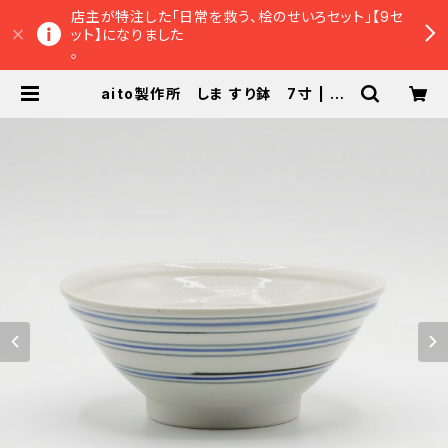
店主が特注した「日常を救う、桧のせいろセット」【9セ
ット】になりました
。
aito製作所 しま すり鉢 7寸 | tu
naguオンラインショップ