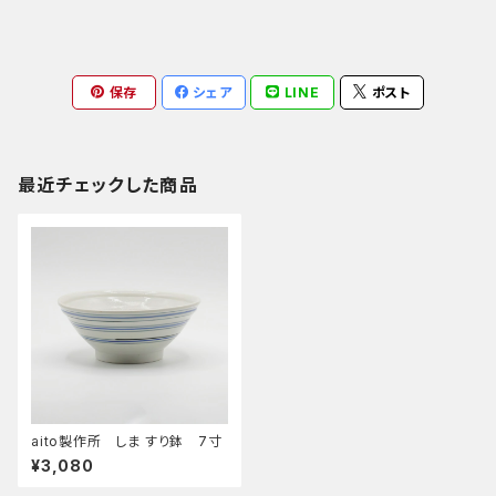
保存
シェア
LINE
ポスト
最近チェックした商品
aito製作所 しま すり鉢 7寸
¥3,080