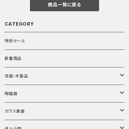
商品一覧に戻る
CATEGORY
特別セール
新着商品
漆器･木製品
皿
陶磁器
椀
皿･プレート
ガラス食器
弁当箱
鉢･ボウル
カップ
卓上小物