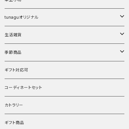
その他
碗
鉢
箸
tunaguオリジナル
鉢
丼
箸置き
マングローブ
生活雑貨
湯呑･カップ
霞仙（KASEN）
陶玉
季節商品
鍋
春窯
夏
ギフト対応可
水うちわ
その他
冬
コーディネートセット
浮き玉
カトラリー
ギフト商品