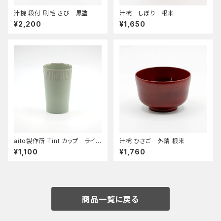
汁椀 段付 刷毛 さび 黒塗
汁椀 しぼり 根来
¥2,200
¥1,650
aito製作所 Tint カップ ライト
汁椀 ひさご 外錆 根来
ブルー
¥1,100
¥1,760
商品一覧に戻る