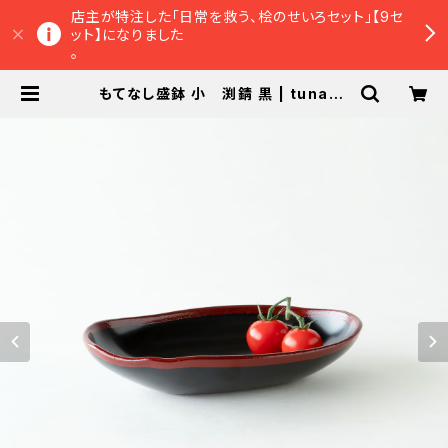
店主が特注した「日常を救う、桧のせいろセット」【9セ
ット】になりました
。
もてなし盛鉢 小 渕錆 黒 | tunagu
オンラインショップ