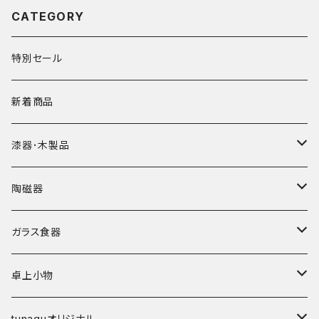
CATEGORY
特別セール
新着商品
漆器･木製品
皿
陶磁器
椀
皿･プレート
ガラス食器
弁当箱
鉢･ボウル
カップ
卓上小物
その他
碗
鉢
箸
tunaguオリジナル