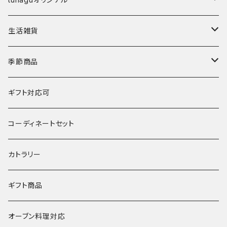
鉢
丼
箸置き
マングローブ
生活雑貨
湯呑･カップ
霞仙（KASEN）
陶玉
季節商品
鍋
春窯
夏
ギフト対応可
水うちわ
その他
冬
コーディネートセット
浮き玉
カトラリー
ギフト商品
オーブン料理対応