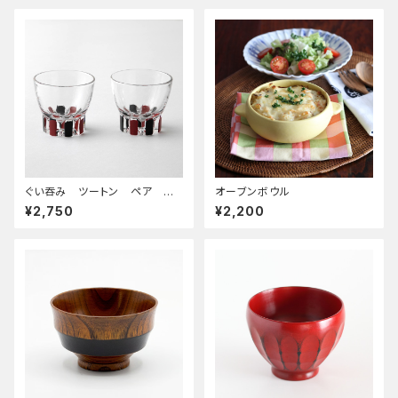
ぐい吞み ツートン ペア 箱
オーブンボウル
入
¥2,750
¥2,200