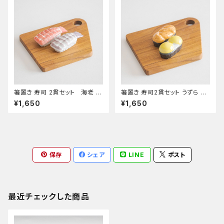
箸置き 寿司 2貫セット 海老 し
箸置き 寿司2貫セット うずら う
ゃこ カッティングボード付き
に カッティングボード付き
¥1,650
¥1,650
保存
シェア
LINE
ポスト
最近チェックした商品