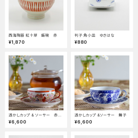
西海陶器 紅十草 飯碗 赤
判子 角小皿 ゆきはな
¥1,870
¥880
透かしカップ & ソーサー 赤舞
透かしカップ &ソーサー 舞子
子
¥6,600
¥6,600