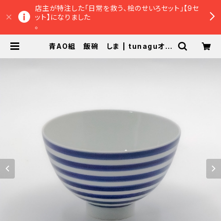
店主が特注した「日常を救う、桧のせいろセット」【9セ
ット】になりました
。
青AO組 飯碗 しま | tunaguオン
ラインショップ