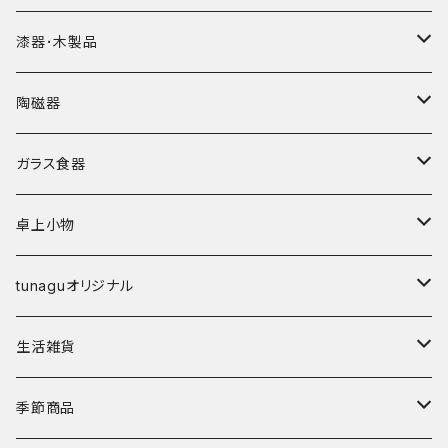
漆器･木製品
皿
陶磁器
椀
皿･プレート
ガラス食器
弁当箱
鉢･ボウル
カップ
卓上小物
その他
碗
鉢
箸
tunaguオリジナル
鉢
丼
箸置き
マングローブ
生活雑貨
湯呑･カップ
霞仙（KASEN）
陶玉
季節商品