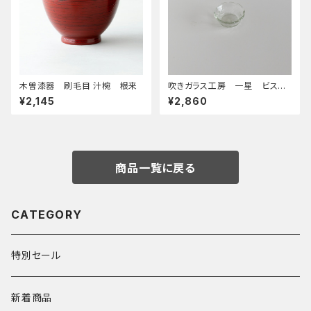
木曽漆器 刷毛目 汁椀 根来
吹きガラス工房 一星 ビス豆
鉢
¥2,145
¥2,860
商品一覧に戻る
CATEGORY
特別セール
新着商品