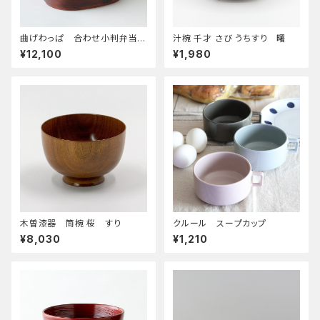
曲げわっぱ 合わせ小判弁当
汁椀 千才 さび うちすり 曙
中
¥12,100
¥1,980
木曽漆器 筒椀 桜 すり
クルール スープカップ
¥8,030
¥1,210