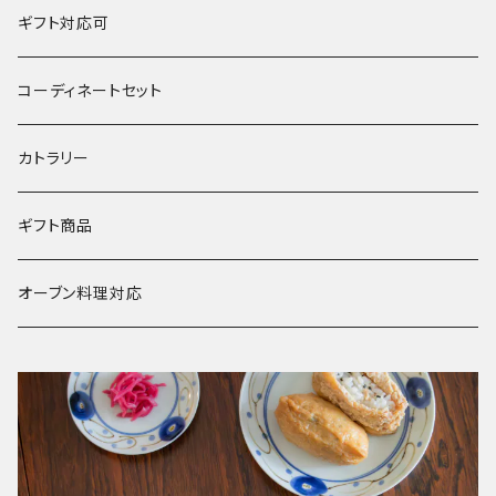
鍋
春窯
夏
ギフト対応可
水うちわ
その他
冬
コーディネートセット
浮き玉
カトラリー
ギフト商品
オーブン料理対応