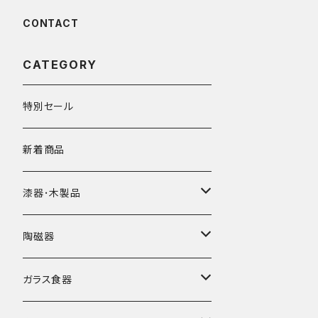
CONTACT
CATEGORY
特別セール
新着商品
漆器･木製品
皿
陶磁器
椀
皿･プレート
ガラス食器