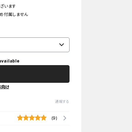
ざいます
め付属しません
available
方向け
通報する
(9)