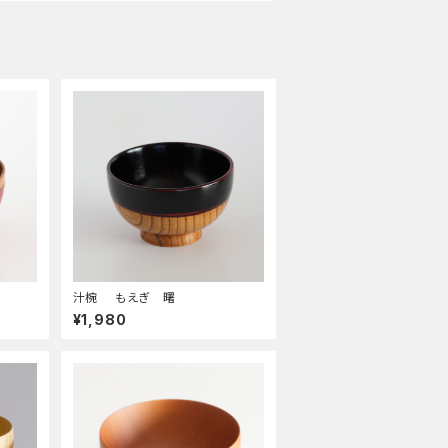
汁椀 もえぎ 曙
¥1,980