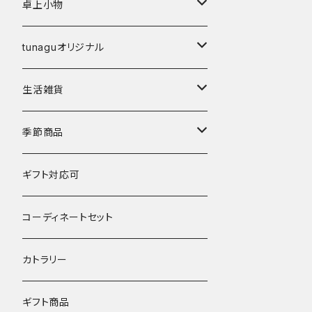
弁当箱
鉢･ボウル
カップ
卓上小物
その他
碗
鉢
箸
tunaguオリジナル
鉢
丼
箸置き
マングローブ
生活雑貨
湯呑･カップ
霞仙（KASEN）
陶玉
季節商品
鍋
春窯
夏
ギフト対応可
水うちわ
その他
冬
コーディネートセット
浮き玉
カトラリー
ギフト商品