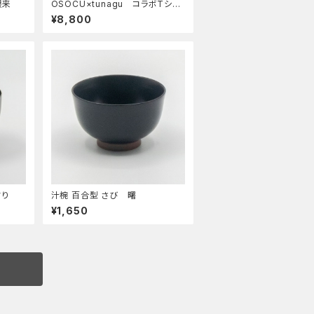
根来
OSOCU×tunagu コラボTシャ
ツ
¥8,800
すり
汁椀 百合型 さび 曙
¥1,650