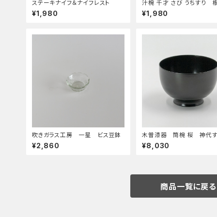
ステーキナイフ＆ナイフレスト
汁椀 千才 さび うちすり 
¥1,980
¥1,980
吹きガラス工房 一星 ビス豆鉢
木曽漆器 筒椀 桜 神代
¥2,860
¥8,030
商品一覧に戻る