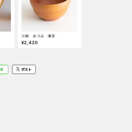
汁椀 あづみ 薄茶
¥2,420
NE
ポスト