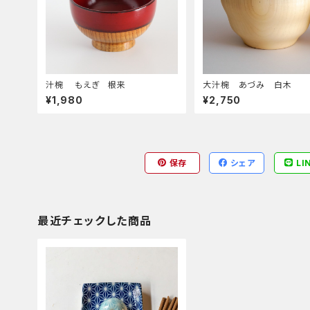
汁椀 もえぎ 根来
大汁椀 あづみ 白木
¥1,980
¥2,750
保存
シェア
LI
最近チェックした商品