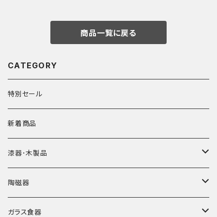
商品一覧に戻る
CATEGORY
特別セール
新着商品
漆器･木製品
皿
陶磁器
椀
皿･プレート
ガラス食器