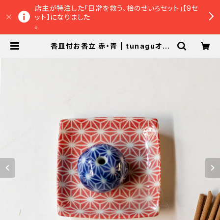
店主が特注した「日常を救う、桧のせいろセット」【9セ
ット】になりました
。
香皿付お香立 赤・青 | tunaguオン
ラインショップ