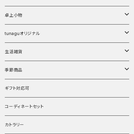
弁当箱
鉢･ボウル
カップ
卓上小物
その他
碗
鉢
箸
tunaguオリジナル
鉢
丼
箸置き
マングローブ
生活雑貨
湯呑･カップ
霞仙（KASEN）
陶玉
季節商品
鍋
春窯
夏
ギフト対応可
水うちわ
その他
冬
コーディネートセット
浮き玉
カトラリー