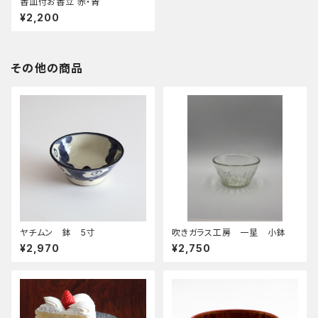
香皿付お香立 赤・青
¥2,200
その他の商品
ヤチムン 鉢 5寸
吹きガラス工房 一星 小鉢
¥2,970
¥2,750