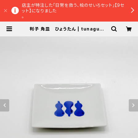
店主が特注した「日常を救う、桧のせいろセット」【9セ
ット】になりました
。
判子 角皿 ひょうたん | tunaguオン
ラインショップ