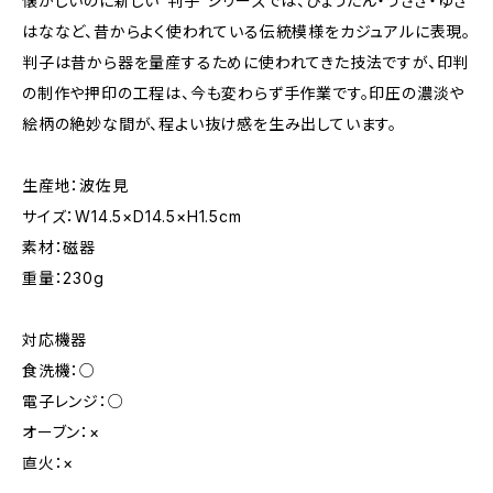
懐かしいのに新しい“判子”シリーズでは、ひょうたん・うさぎ・ゆき
はななど、昔からよく使われている伝統模様をカジュアルに表現。
判子は昔から器を量産するために使われてきた技法ですが、印判
の制作や押印の工程は、今も変わらず手作業です。印圧の濃淡や
絵柄の絶妙な間が、程よい抜け感を生み出しています。
生産地：波佐見
サイズ：W14.5×D14.5×H1.5cm
素材：磁器
重量：230g
対応機器
食洗機：○
電子レンジ：○
オーブン：×
直火：×