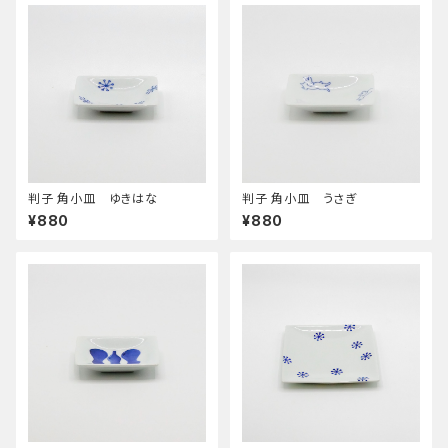
判子 角小皿 ゆきはな
判子 角小皿 うさぎ
¥880
¥880