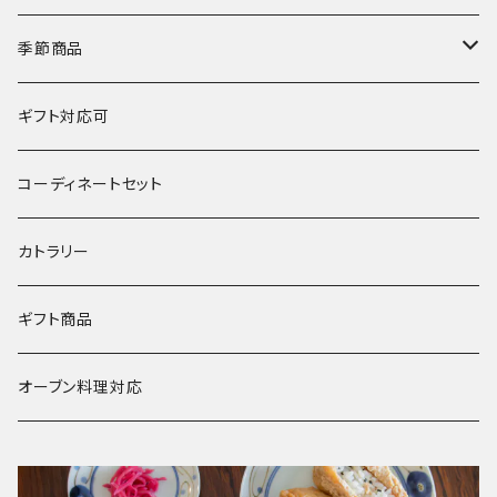
湯呑･カップ
霞仙（KASEN）
陶玉
季節商品
鍋
春窯
夏
ギフト対応可
水うちわ
その他
冬
コーディネートセット
浮き玉
カトラリー
ギフト商品
オーブン料理対応