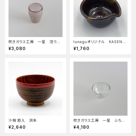
吹きガラス工房 一星 泡ラサ
tunaguオリジナル KASEN
グラス
まが玉 小鉢 古瀬戸
¥3,080
¥1,760
汁椀 筋入 渕朱
吹きガラス工房 一星 ふち泡
玉 小鉢
¥2,640
¥4,180