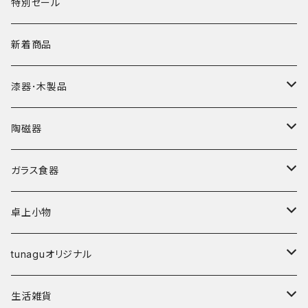
特別セール
新着商品
漆器･木製品
皿
陶磁器
椀
皿･プレート
ガラス食器
弁当箱
鉢･ボウル
カップ
卓上小物
その他
碗
鉢
箸
tunaguオリジナル
鉢
丼
箸置き
マングローブ
生活雑貨