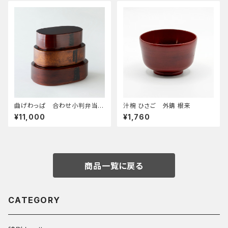
曲げわっぱ 合わせ小判弁当
汁椀 ひさご 外錆 根来
小
¥11,000
¥1,760
商品一覧に戻る
CATEGORY