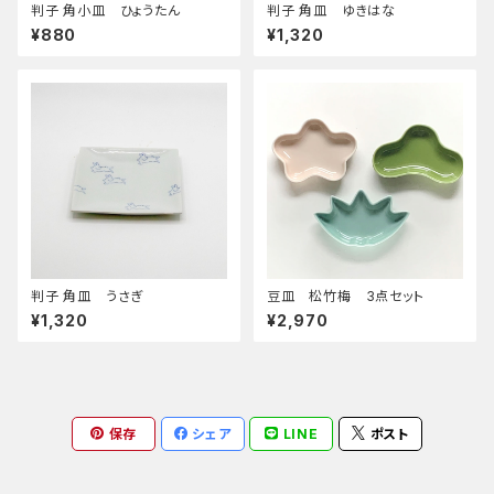
判子 角小皿 ひょうたん
判子 角皿 ゆきはな
¥880
¥1,320
判子 角皿 うさぎ
豆皿 松竹梅 3点セット
¥1,320
¥2,970
保存
シェア
LINE
ポスト